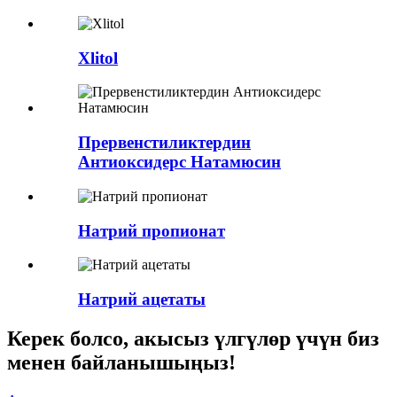
Xlitol
Прервенстиликтердин
Антиоксидерс Натамюсин
Натрий пропионат
Натрий ацетаты
Керек болсо, акысыз үлгүлөр үчүн биз
менен байланышыңыз!