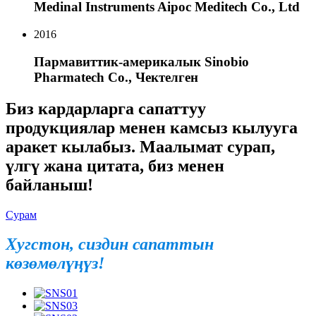
Medinal Instruments Aipoc Meditech Co., Ltd
2016
Пармавиттик-америкалык Sinobio
Pharmatech Co., Чектелген
Биз кардарларга сапаттуу
продукциялар менен камсыз кылууга
аракет кылабыз. Маалымат сурап,
үлгү жана цитата, биз менен
байланыш!
Сурам
Хугстон, сиздин сапаттын
көзөмөлүңүз!