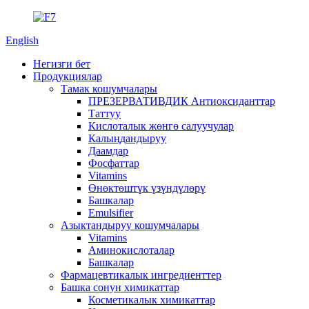
English
Негизги бет
Продукциялар
Тамак кошумчалары
ПРЕЗЕРВАТИВДИК Антиоксиданттар
Таттуу
Кислоталык жөнгө салуучулар
Калыңдандыруу
Даамдар
Фосфаттар
Vitamins
Өнөктөштүк үзүндүлөрү
Башкалар
Emulsifier
Азыктандыруу кошумчалары
Vitamins
Аминокислоталар
Башкалар
Фармацевтикалык ингредиенттер
Башка сонун химикаттар
Косметикалык химикаттар