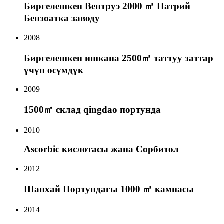
Биргелешкен Вентруэ 2000 ㎡ Натрий
Бензоатка заводу
2008
Биргелешкен ишкана 2500㎡ таттуу заттар
үчүн өсүмдүк
2009
1500㎡ склад qingdao портунда
2010
Ascorbic кислотасы жана Сорбитол
2012
Шанхай Портундагы 1000 ㎡ кампасы
2014