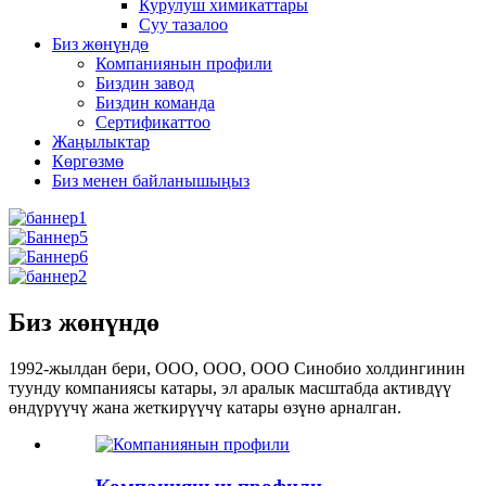
Курулуш химикаттары
Суу тазалоо
Биз жөнүндө
Компаниянын профили
Биздин завод
Биздин команда
Сертификаттоо
Жаңылыктар
Көргөзмө
Биз менен байланышыңыз
Биз жөнүндө
1992-жылдан бери, ООО, ООО, ООО Синобио холдингинин
туунду компаниясы катары, эл аралык масштабда активдүү
өндүрүүчү жана жеткирүүчү катары өзүнө арналган.