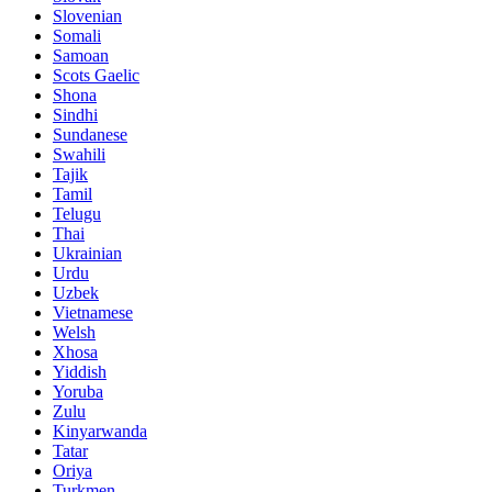
Slovenian
Somali
Samoan
Scots Gaelic
Shona
Sindhi
Sundanese
Swahili
Tajik
Tamil
Telugu
Thai
Ukrainian
Urdu
Uzbek
Vietnamese
Welsh
Xhosa
Yiddish
Yoruba
Zulu
Kinyarwanda
Tatar
Oriya
Turkmen