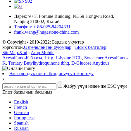
Дарек: 9 / F, Fortune Building, №359 Hongwu Road,
Nanjing 210002, Кытай
Телефон: + 86-025-84204331
frank.wang@hugestone-china.com
© Copyright - 2010-2022: Бардык укуктар
корголгон.
Өзгөчөлөнгөн буюмдар
-
Ысык белгилер
-
SiteMap.Xml
-
Amp Mobile
Acesulfame-K баасы
,
I + g
,
L-lyzine HCL
,
Sweetener Acesulfame-
K
,
Tertiary Butylhydroquinone tbhq
,
D-Glucose Anydous
,
Электрондук почта билдирүүсүн жөнөтүү
x
Жабуу үчүн издөө же ESC үчүн
Enter баскычын басыңыз
English
French
German
Portuguese
Spanish
Russian