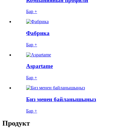
Компаниянын профили
Бар +
Фабрика
Бар +
Aspartame
Бар +
Биз менен байланышыңыз
Бар +
Продукт