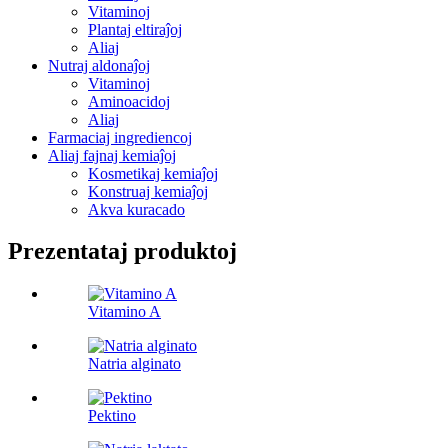
Vitaminoj
Plantaj eltiraĵoj
Aliaj
Nutraj aldonaĵoj
Vitaminoj
Aminoacidoj
Aliaj
Farmaciaj ingrediencoj
Aliaj fajnaj kemiaĵoj
Kosmetikaj kemiaĵoj
Konstruaj kemiaĵoj
Akva kuracado
Prezentataj produktoj
Vitamino A
Natria alginato
Pektino