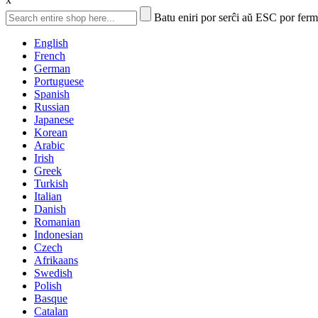
Batu eniri por serĉi aŭ ESC por ferm
English
French
German
Portuguese
Spanish
Russian
Japanese
Korean
Arabic
Irish
Greek
Turkish
Italian
Danish
Romanian
Indonesian
Czech
Afrikaans
Swedish
Polish
Basque
Catalan