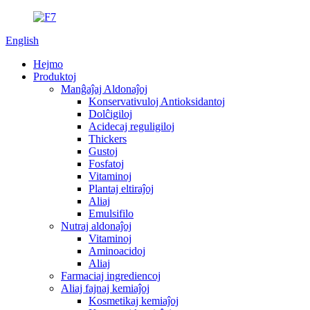
English
Hejmo
Produktoj
Manĝaĵaj Aldonaĵoj
Konservativuloj Antioksidantoj
Dolĉigiloj
Acidecaj reguligiloj
Thickers
Gustoj
Fosfatoj
Vitaminoj
Plantaj eltiraĵoj
Aliaj
Emulsifilo
Nutraj aldonaĵoj
Vitaminoj
Aminoacidoj
Aliaj
Farmaciaj ingrediencoj
Aliaj fajnaj kemiaĵoj
Kosmetikaj kemiaĵoj