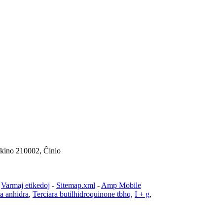
kino 210002, Ĉinio
-
Varmaj etikedoj
-
Sitemap.xml
-
Amp Mobile
a anhidra
,
Terciara butilhidroquinone tbhq
,
I + g
,