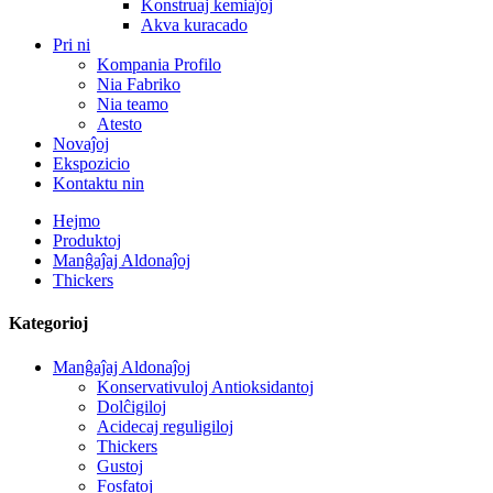
Konstruaj kemiaĵoj
Akva kuracado
Pri ni
Kompania Profilo
Nia Fabriko
Nia teamo
Atesto
Novaĵoj
Ekspozicio
Kontaktu nin
Hejmo
Produktoj
Manĝaĵaj Aldonaĵoj
Thickers
Kategorioj
Manĝaĵaj Aldonaĵoj
Konservativuloj Antioksidantoj
Dolĉigiloj
Acidecaj reguligiloj
Thickers
Gustoj
Fosfatoj