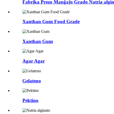
Fabrika Prezo Manĝaĵo Grado Natria algin
Xanthan Gum Food Grade
Xanthan Gum
Agar Agar
Gelateno
Pektino