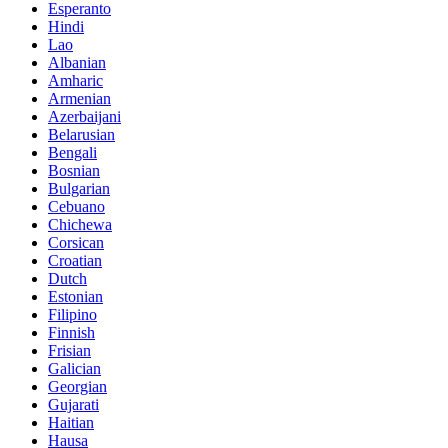
Esperanto
Hindi
Lao
Albanian
Amharic
Armenian
Azerbaijani
Belarusian
Bengali
Bosnian
Bulgarian
Cebuano
Chichewa
Corsican
Croatian
Dutch
Estonian
Filipino
Finnish
Frisian
Galician
Georgian
Gujarati
Haitian
Hausa