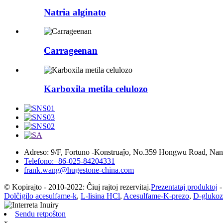
Natria alginato
Carrageenan
Karboxila metila celulozo
Adreso: 9/F, Fortuno -Konstruaĵo, No.359 Hongwu Road, Nan
Telefono:+86-025-84204331
frank.wang@hugestone-china.com
© Kopirajto - 2010-2022: Ĉiuj rajtoj rezervitaj.
Prezentataj produktoj
Dolĉigilo acesulfame-k
,
L-lisina HCl
,
Acesulfame-K-prezo
,
D-glukoz
Sendu retpoŝton
x