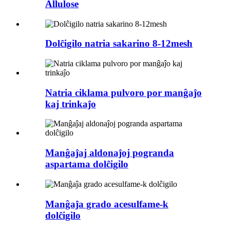
Allulose
Dolĉigilo natria sakarino 8-12mesh
Natria ciklama pulvoro por manĝaĵo
kaj trinkaĵo
Manĝaĵaj aldonaĵoj pogranda
aspartama dolĉigilo
Manĝaĵa grado acesulfame-k
dolĉigilo