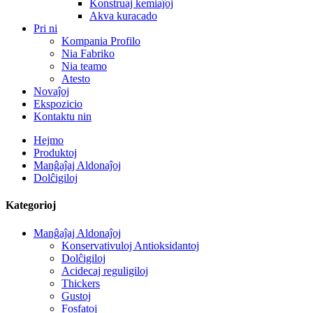
Konstruaj kemiaĵoj
Akva kuracado
Pri ni
Kompania Profilo
Nia Fabriko
Nia teamo
Atesto
Novaĵoj
Ekspozicio
Kontaktu nin
Hejmo
Produktoj
Manĝaĵaj Aldonaĵoj
Dolĉigiloj
Kategorioj
Manĝaĵaj Aldonaĵoj
Konservativuloj Antioksidantoj
Dolĉigiloj
Acidecaj reguligiloj
Thickers
Gustoj
Fosfatoj