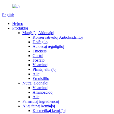
English
Hejmo
Produktoj
Manĝaĵaj Aldonaĵoj
Konservativuloj Antioksidantoj
Dolĉigiloj
Acidecaj reguligiloj
Thickers
Gustoj
Fosfatoj
Vitaminoj
Plantaj eltiraĵoj
Aliaj
Emulsifilo
Nutraj aldonaĵoj
Vitaminoj
Aminoacidoj
Aliaj
Farmaciaj ingrediencoj
Aliaj fajnaj kemiaĵoj
Kosmetikaj kemiaĵoj