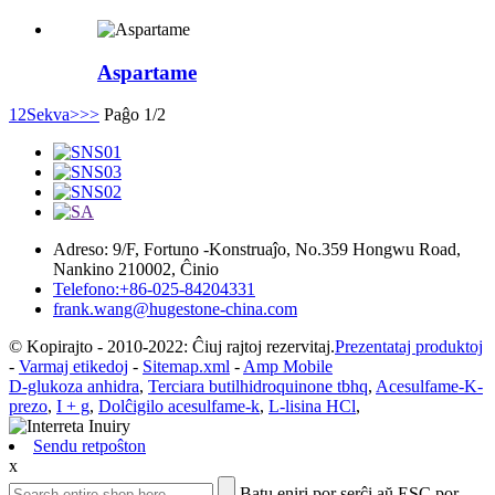
Aspartame
1
2
Sekva>
>>
Paĝo 1/2
Adreso: 9/F, Fortuno -Konstruaĵo, No.359 Hongwu Road,
Nankino 210002, Ĉinio
Telefono:+86-025-84204331
frank.wang@hugestone-china.com
© Kopirajto - 2010-2022: Ĉiuj rajtoj rezervitaj.
Prezentataj produktoj
-
Varmaj etikedoj
-
Sitemap.xml
-
Amp Mobile
D-glukoza anhidra
,
Terciara butilhidroquinone tbhq
,
Acesulfame-K-
prezo
,
I + g
,
Dolĉigilo acesulfame-k
,
L-lisina HCl
,
Sendu retpoŝton
x
Batu eniri por serĉi aŭ ESC por