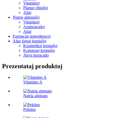
Vitaminoj
Plantaj eltiraĵoj
Aliaj
Nutraj aldonaĵoj
Vitaminoj
Aminoacidoj
Aliaj
Farmaciaj ingrediencoj
Aliaj fajnaj kemiaĵoj
Kosmetikaj kemiaĵoj
Konstruaj kemiaĵoj
Akva kuracado
Prezentataj produktoj
Vitamino A
Natria alginato
Pektino