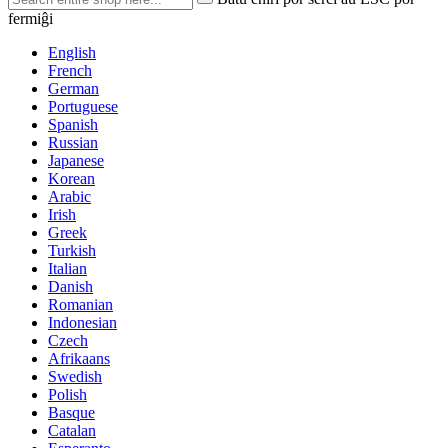
fermiĝi
English
French
German
Portuguese
Spanish
Russian
Japanese
Korean
Arabic
Irish
Greek
Turkish
Italian
Danish
Romanian
Indonesian
Czech
Afrikaans
Swedish
Polish
Basque
Catalan