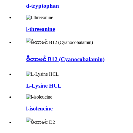
d-tryptophan
l-threeonine
ဗီတာမင် B12 (Cyanocobalamin)
L-Lysine HCL
l-isoleucine