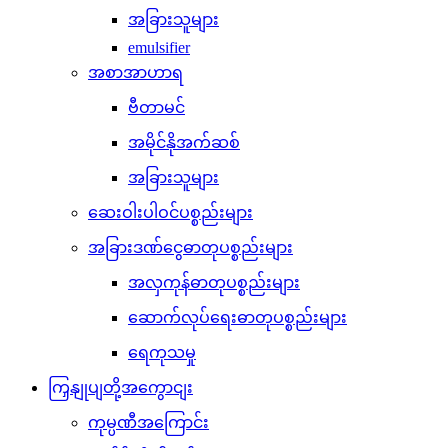
အခြားသူများ
emulsifier
အစာအာဟာရ
ဗီတာမင်
အမိုင်နိုအက်ဆစ်
အခြားသူများ
ဆေးဝါးပါဝင်ပစ္စည်းများ
အခြားဒဏ်ငွေဓာတုပစ္စည်းများ
အလှကုန်ဓာတုပစ္စည်းများ
ဆောက်လုပ်ရေးဓာတုပစ္စည်းများ
ရေကုသမှု
ကြှနျုပျတို့အကွောငျး
ကုမ္ပဏီအကြောင်း