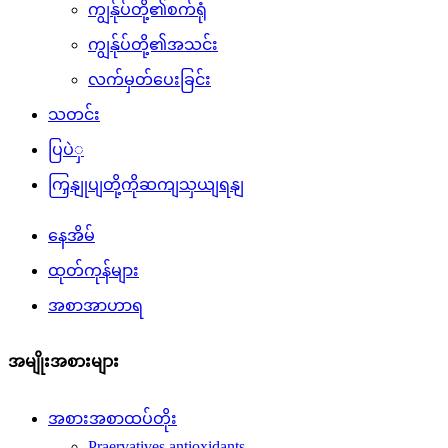
ကျွန်ုပ်တို့၏စက်ရုံ
ကျွန်ုပ်တို့၏အသင်း
လက်မှတ်ပေးခြင်း
သတင်း
ပြပဲှ
ကြှနျုပျတို့ကိုဆကျသှယျရနျ
နေအိမ်
ထုတ်ကုန်များ
အစာအာဟာရ
အမျိုးအစားများ
အစားအစာထပ်တိုး
Praervatives antioxidants