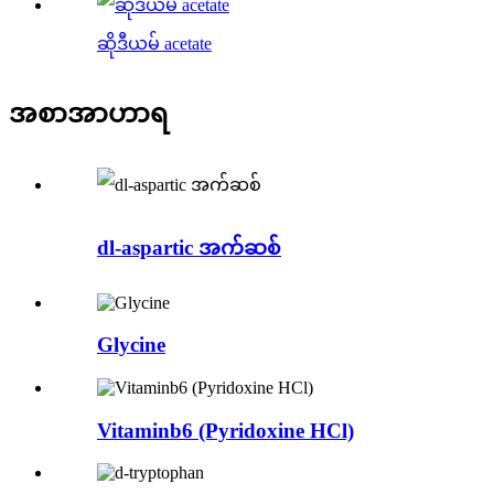
ဆိုဒီယမ် acetate
အစာအာဟာရ
dl-aspartic အက်ဆစ်
Glycine
Vitaminb6 (Pyridoxine HCl)