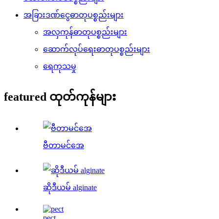
အခြားဒဏ်ငွေဓာတုပစ္စည်းများ
အလှကုန်ဓာတုပစ္စည်းများ
ဆောက်လုပ်ရေးဓာတုပစ္စည်းများ
ရေကုသမှု
featured ထုတ်ကုန်များ
ဗီတာမင်အေ
ဆိုဒီယမ် alginate
pect