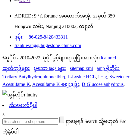
ADRED: 9 / f, fortune အဆောက်အအုံ, အမှတ် 359
Hongwu လမ်း, Nanjing 210002, တရုတ်
ဖုန်း: + 86-025-8420433311
frank.wang@hugestone-china.com
©မူပိုင် - 2010-2022: မူပိုင်ခွင့်များရယူပြီးအားလုံး။
featured
ထုတ်ကုန်များ
-
ပူသော tags များ
-
sitemap.xml
-
amp မိုဘိုင်း
Tertiary Butylhydroquinone tbhq
,
L-Lysine HCL
,
i + g
,
Sweetener
Acesulfame-K
,
Acesulfame-K စျေးနှုန်း
,
D-Glucose anhydrous
,
အီးမေးလ်ပို့ပါ
x
ရှာဖွေရန် Search သို့မဟုတ် Esc
ကိုနှိပ်ပါ