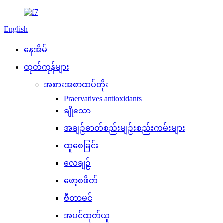
English
နေအိမ်
ထုတ်ကုန်များ
အစားအစာထပ်တိုး
Praervatives antioxidants
ချိုသော
အချဉ်ဓာတ်စည်းမျဉ်းစည်းကမ်းများ
ထူစေခြင်း
လေချဉ်
ဖော့စဖိတ်
ဗီတာမင်
အပင်ထုတ်ယူ