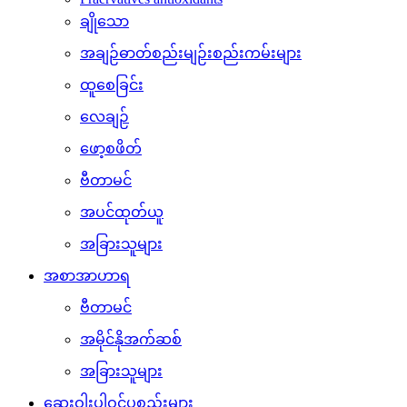
ချိုသော
အချဉ်ဓာတ်စည်းမျဉ်းစည်းကမ်းများ
ထူစေခြင်း
လေချဉ်
ဖော့စဖိတ်
ဗီတာမင်
အပင်ထုတ်ယူ
အခြားသူများ
အစာအာဟာရ
ဗီတာမင်
အမိုင်နိုအက်ဆစ်
အခြားသူများ
ဆေးဝါးပါဝင်ပစ္စည်းများ