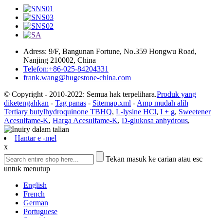
Adress: 9/F, Bangunan Fortune, No.359 Hongwu Road,
Nanjing 210002, China
Telefon:+86-025-84204331
frank.wang@hugestone-china.com
© Copyright - 2010-2022: Semua hak terpelihara.
Produk yang
diketengahkan
-
Tag panas
-
Sitemap.xml
-
Amp mudah alih
Tertiary butylhydroquinone TBHQ
,
L-lysine HCl
,
I + g
,
Sweetener
Acesulfame-K
,
Harga Acesulfame-K
,
D-glukosa anhydrous
,
Hantar e -mel
x
Tekan masuk ke carian atau esc
untuk menutup
English
French
German
Portuguese