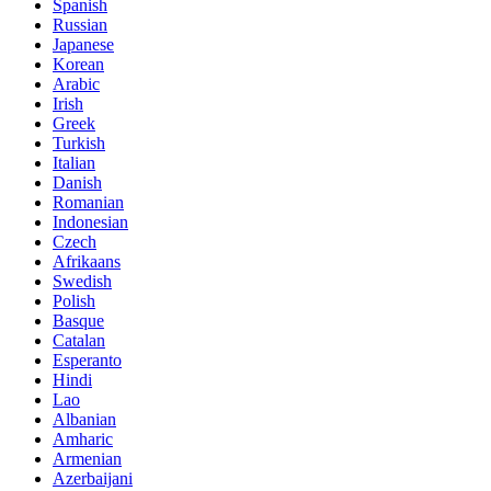
Spanish
Russian
Japanese
Korean
Arabic
Irish
Greek
Turkish
Italian
Danish
Romanian
Indonesian
Czech
Afrikaans
Swedish
Polish
Basque
Catalan
Esperanto
Hindi
Lao
Albanian
Amharic
Armenian
Azerbaijani