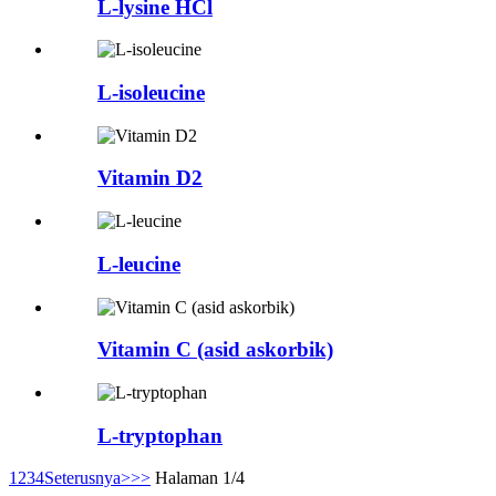
L-lysine HCl
L-isoleucine
Vitamin D2
L-leucine
Vitamin C (asid askorbik)
L-tryptophan
1
2
3
4
Seterusnya>
>>
Halaman 1/4