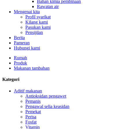
Bahan kimia pembinaan
Rawatan air
Mengenai kita
Profil syarikat
Kilang kami
Pasukan kami
Pensijilan
Berita
Pameran
Hubungi kami
Rumah
Produk
Makanan tambahan
Kategori
Aditif makanan
Antioksidan pengawet
Pemanis
Pengawal selia keasidan
Pemekat
Perisa
Fosfat
Vitamin