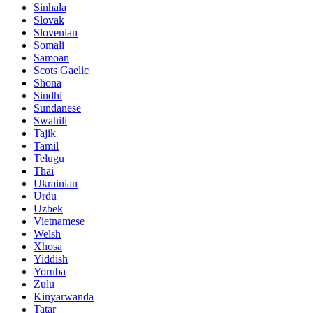
Sinhala
Slovak
Slovenian
Somali
Samoan
Scots Gaelic
Shona
Sindhi
Sundanese
Swahili
Tajik
Tamil
Telugu
Thai
Ukrainian
Urdu
Uzbek
Vietnamese
Welsh
Xhosa
Yiddish
Yoruba
Zulu
Kinyarwanda
Tatar