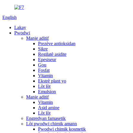
English
Lakay
Pwodwi
Manje aditif
Prezève antioksidan
Sikre
Regilatè asidite
Epesiseur
Gou
Fosfat
Vitamin
Ekstrè plant yo
Lòt lòt
Emulsion
Manje aditif
Vitamin
Asid amine
Lòt lòt
Engredyan famasetik
Lòt pwodwi chimik amann
Pwodwi chimik kosmetik