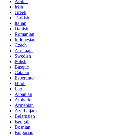
Arabic
Irish
Greek
Turkish
Italian
Danish
Romanian
Indonesian
Czech
Afrikaans
Swedish
Polish
Basque
Catalan
Esperanto
Hindi
Lao
Albanian
Amharic
Armenian
Azerbaijani
Belarusian
Bengali
Bosnian
Bulgarian