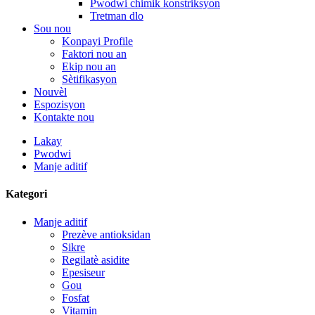
Pwodwi chimik konstriksyon
Tretman dlo
Sou nou
Konpayi Profile
Faktori nou an
Ekip nou an
Sètifikasyon
Nouvèl
Espozisyon
Kontakte nou
Lakay
Pwodwi
Manje aditif
Kategori
Manje aditif
Prezève antioksidan
Sikre
Regilatè asidite
Epesiseur
Gou
Fosfat
Vitamin