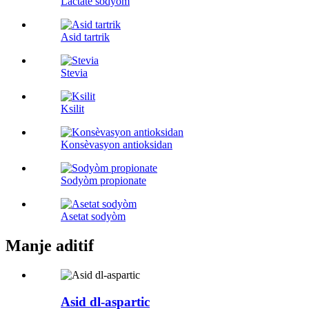
Lactate sodyòm
Asid tartrik
Stevia
Ksilit
Konsèvasyon antioksidan
Sodyòm propionate
Asetat sodyòm
Manje aditif
Asid dl-aspartic