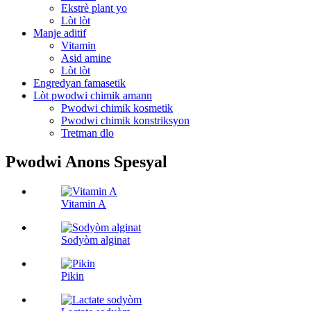
Ekstrè plant yo
Lòt lòt
Manje aditif
Vitamin
Asid amine
Lòt lòt
Engredyan famasetik
Lòt pwodwi chimik amann
Pwodwi chimik kosmetik
Pwodwi chimik konstriksyon
Tretman dlo
Pwodwi Anons Spesyal
Vitamin A
Sodyòm alginat
Pikin