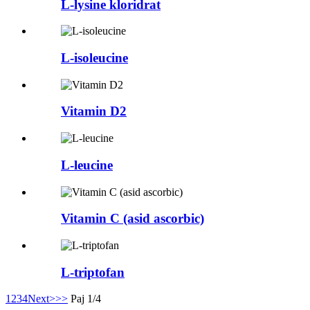
L-lysine kloridrat
L-isoleucine
Vitamin D2
L-leucine
Vitamin C (asid ascorbic)
L-triptofan
1
2
3
4
Next>
>>
Paj 1/4