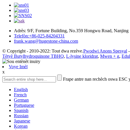
Adrès: 9/F, Fortune Building, No.359 Hongwu Road, Nanjing
Telefòn:+86-025-84204331
frank.wang@hugestone-china.com
© Copyright - 2010-2022: Tout dwa rezève.
Pwodwi Anons Spesyal
Tètyè Butylhydroquinone TBHQ
,
L-lysine kloridrat
,
Mwen + g
,
Edul
Voye Imèl
x
Frape antre nan rechèch oswa ESC 
English
French
German
Portuguese
Spanish
Russian
Japanese
Korean