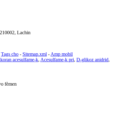
 210002, Lachin
-
Tags cho
-
Sitemap.xml
-
Amp mobil
koran acesulfame-k
,
Acesulfame-k pri
,
D-glikoz anidrid
,
yo fèmen