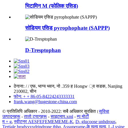
भिटामिन M (फोलिक एसिड)
सोडियम एसिड pyrophophate (SAPPP)
D-Tresptophan
ठेगाना: / / एफ, भाग्य भवन, नो .359 ह Hongw ्व सडक, Nanjing
210002, चीन
फोन: + + 86-05-84224243333331
frank.wang@hugestone-china.com
© प्रतिलिपि अधिकार - 2010-2022: सबै अधिकार सुरक्षित।
सुविधा
उत्पादनहरू
-
तातो ट्यागहरू
-
साइटमाप.xml
-
म्प मोर्टो
म + g
,
स्वीटनर AESFEFEMEMEME-K
,
D- glucoose unhdrous
,
Tertiale brodyyyydrindrone tbhq
,
Assuperame-के मूल्य मूल्य
,
L-Lysine