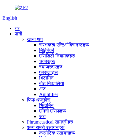
English
घर
पानी
खाना थप
संरक्षकत्व एन्टिओक्सिडन्टहरू
मिहिनेकी
एसिडिटी नियामकहरु
चक्बरहरू
स्याजरदारहरु
फास्प्ताट्स
भिटामिन
बोट निकालियो
अरु
Anllififier
फिड थप्नुहोस्
भिटामिन
एमिनो एसिडहरू
अरु
Phrameastical सामग्रीहरु
अन्य राम्रो रसायनहरू
कस्मेटिक रसायनहरू