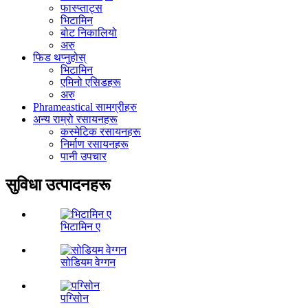
फास्प्ताट्स
भिटामिन
बोट निकालियो
अरु
फिड थप्नुहोस्
भिटामिन
एमिनो एसिडहरू
अरु
Phrameastical सामग्रीहरु
अन्य राम्रो रसायनहरू
कस्मेटिक रसायनहरू
निर्माण रसायनहरू
पानी उपचार
सुविधा उत्पादनहरू
भिटामिन ए
सोडियम वेग्गन
पग्सोिन