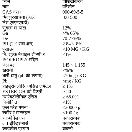
चिज
विशिढीकरण
नाम
पग्सोिन
CAS नस।
900-69-5-5
भिजुप्रसाचना (%%
-00-500
लेड.एमएमएमडी)
सुक्खा मा घाटा
12%
Ga
>% 65%
De
70-77%%
PH (2% समाधान)
2.8--3..8%
पुसाउन
<10 MG / KG
नि: शुल्क मेथाइल.शीन्थी र
<1%
ISOPROPLY मदिरा
जेल बल
145 ~ 1 155
खरानी
<%%
भारी धातु (pb को रूपमा)
<20mg / KG
Pb
<mg / KG
हाइड्रोक्लोरिक एसिड एमिटल
≤ 1%
ESTERIGH को डिग्री
≥ 50
ग्यारेक्टौरोनिक एसिड
≥ 65.0%
नियोजित
<1%
कुल प्लेट गणना
<2000 / g
खमीर र मोल्डहरू
<100 / g
साल्मोनेल एस
नकारात्मक
C। ईस्ट्रिन्सर्स
नकारात्मक
कार्यशील प्रयोग
बाक्लो