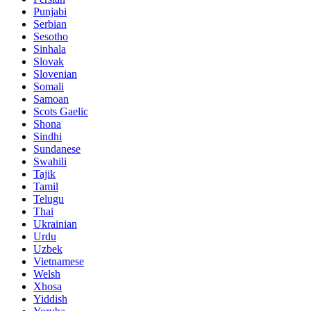
Punjabi
Serbian
Sesotho
Sinhala
Slovak
Slovenian
Somali
Samoan
Scots Gaelic
Shona
Sindhi
Sundanese
Swahili
Tajik
Tamil
Telugu
Thai
Ukrainian
Urdu
Uzbek
Vietnamese
Welsh
Xhosa
Yiddish