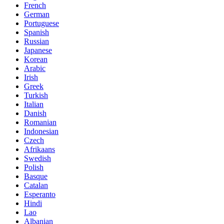
French
German
Portuguese
Spanish
Russian
Japanese
Korean
Arabic
Irish
Greek
Turkish
Italian
Danish
Romanian
Indonesian
Czech
Afrikaans
Swedish
Polish
Basque
Catalan
Esperanto
Hindi
Lao
Albanian