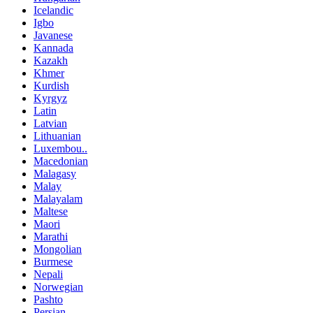
Icelandic
Igbo
Javanese
Kannada
Kazakh
Khmer
Kurdish
Kyrgyz
Latin
Latvian
Lithuanian
Luxembou..
Macedonian
Malagasy
Malay
Malayalam
Maltese
Maori
Marathi
Mongolian
Burmese
Nepali
Norwegian
Pashto
Persian