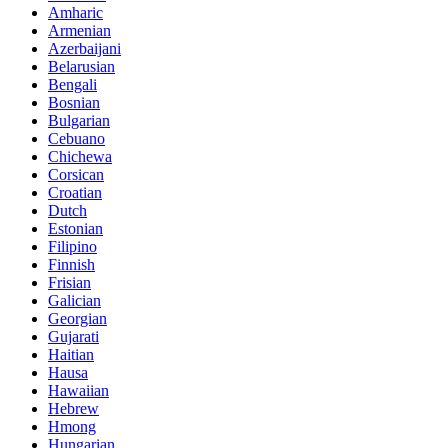
Amharic
Armenian
Azerbaijani
Belarusian
Bengali
Bosnian
Bulgarian
Cebuano
Chichewa
Corsican
Croatian
Dutch
Estonian
Filipino
Finnish
Frisian
Galician
Georgian
Gujarati
Haitian
Hausa
Hawaiian
Hebrew
Hmong
Hungarian