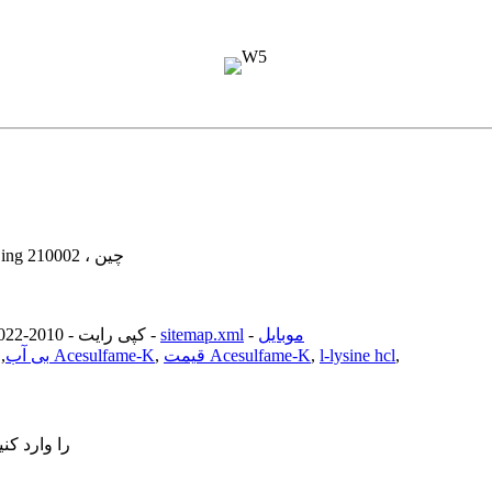
Adress: 9/F ، ساختمان Fortune ، No.359 Hongwu Road ، Nanjing 210002 ، چین
موبایل
-
sitemap.xml
-
© کپی رایت - 2010-2022: کلیه حقوق محفوظ است.
,
l-lysine hcl
,
قیمت Acesulfame-K
,
شیرین کننده Acesulfame-K
D-glucose بی آب
,
برای بسته شدن وارد شوید یا ESC را وارد